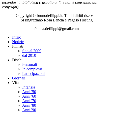
recandosi in biblioteca
(l'ascolto online non è consentito dal
copyright)
.
Copyright © brunodefilippi.it. Tutti i diritti riservati.
Si ringraziano Rosa Lancia e Pegaso Hosting
franca.defilippi@gmail.com
Inizio
Notizie
Filmati
fino al 2009
dal 2010
Dischi
Personali
In complessi
Partecipazioni
Giornali
Vita
Infanzia
Anni '50
Anni '60
Anni '70
Anni '80
Anni '90