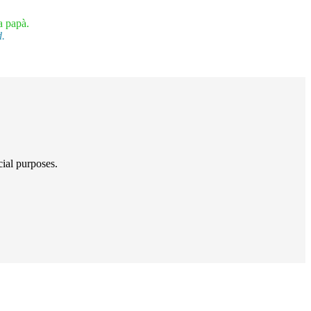
a papà.
d.
ial purposes.